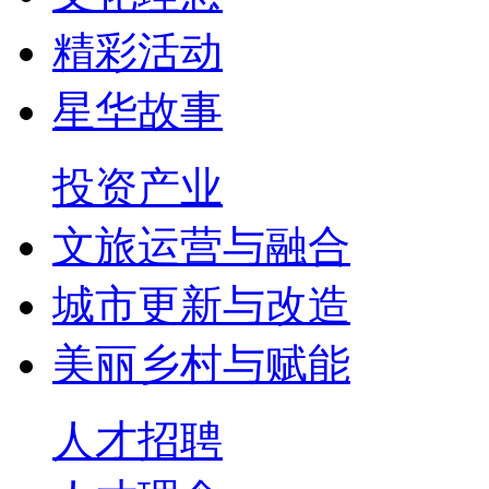
精彩活动
星华故事
投资产业
文旅运营与融合
城市更新与改造
美丽乡村与赋能
人才招聘