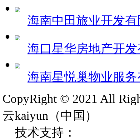
海南中田旅业开发有
海口星华房地产开发
海南星悦巢物业服务
CopyRight © 2021 All
云kaiyun（中国）
技术支持：