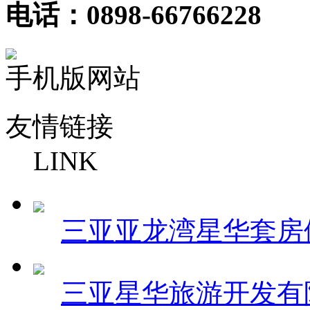
电话：0898-66766228
手机版网站
友情链接
LINK
三亚亚龙湾星华套房
三亚星华旅游开发有