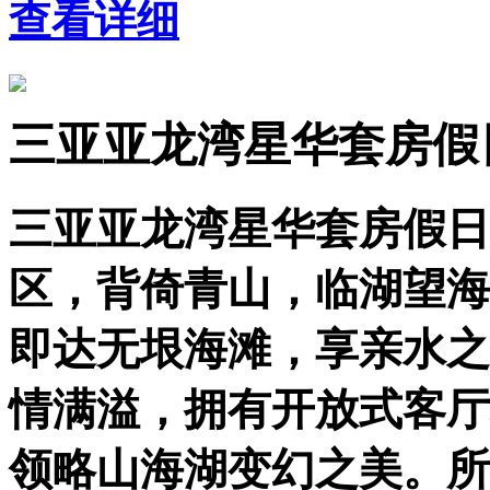
查看详细
三亚亚龙湾星华套房假
三亚亚龙湾星华套房假日
区，背倚青山，临湖望海
即达无垠海滩，享亲水之
情满溢，拥有开放式客厅
领略山海湖变幻之美。所