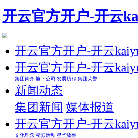
开云官方开户-开云ka
开云官方开户-开云kai
开云官方开户-开云kai
集团简介
旗下公司
发展历程
集团荣誉
新闻动态
集团新闻
媒体报道
开云官方开户-开云kai
文化理念
精彩活动
星华故事