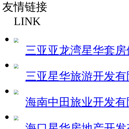
友情链接
LINK
三亚亚龙湾星华套房
三亚星华旅游开发有
海南中田旅业开发有
海口星华房地产开发