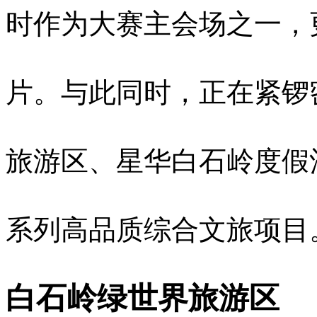
时作为大赛主会场之一，
片。与此同时，正在紧锣
旅游区、星华白石岭度假
系列高品质综合文旅项目
白石岭绿世界旅游区