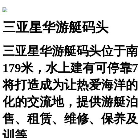
三亚星华游艇码头
三亚星华游艇码头位于南
179米，水上建有可停靠
将打造成为让热爱海洋的
化的交流地，提供游艇泊
售、租赁、维修、保养及
训等。