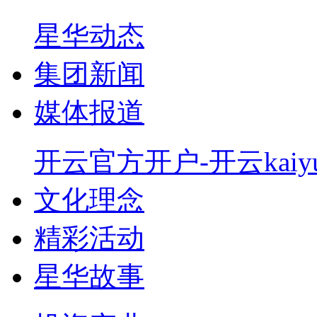
星华动态
集团新闻
媒体报道
开云官方开户-开云kai
文化理念
精彩活动
星华故事