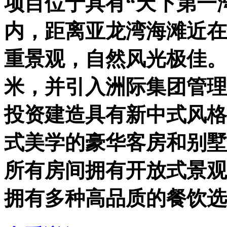
项目位于具有“天下第一
内，距离亚龙湾海滩近在
重景观，自然风光极佳。
米，并引入洲际集团管理
投资建造具有新中式风格
式美学的豪华客房和别墅
所有房间拥有开放式景观
拥有多种高品质的餐饮选