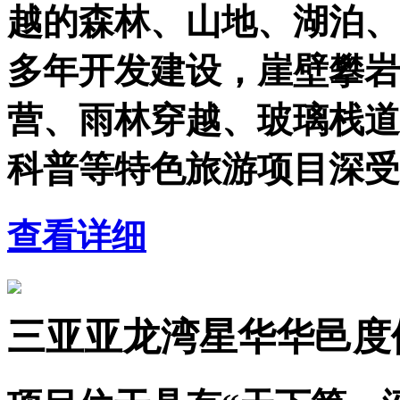
越的森林、山地、湖泊、
多年开发建设，崖壁攀岩
营、雨林穿越、玻璃栈道
科普等特色旅游项目深受
查看详细
三亚亚龙湾星华华邑度