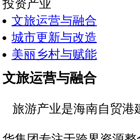
投资产业
文旅运营与融合
城市更新与改造
美丽乡村与赋能
文旅运营与融合
旅游产业是海南自贸港
华集团专注于跨界资源整