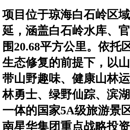
项目位于琼海白石岭区域
延，涵盖白石岭水库、官
围20.68平方公里。依
生态修复的前提下，以山
带山野趣味、健康山林运
林勇士、绿野仙踪、滨湖
一体的国家5A级旅游景
南星华集团重点战略投资