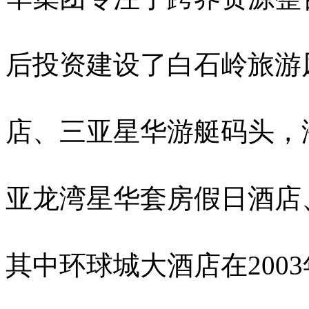
后投资建设了白石岭旅游
店、三亚星华游艇码头，
亚龙湾星华套房假日酒店
其中环球城大酒店在200