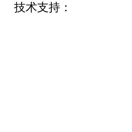
技术支持：