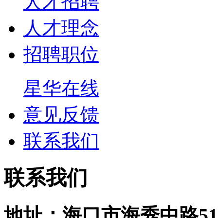
人才招聘
人才理念
招聘职位
星华在线
意见反馈
联系我们
联系我们
地址：海口市海秀中路51