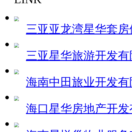
三亚亚龙湾星华套房
三亚星华旅游开发有
海南中田旅业开发有
海口星华房地产开发