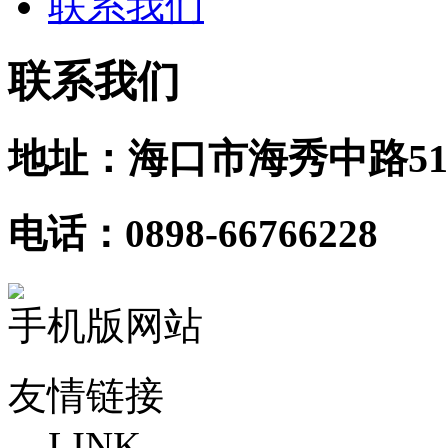
联系我们
联系我们
地址：海口市海秀中路51
电话：0898-66766228
手机版网站
友情链接
LINK