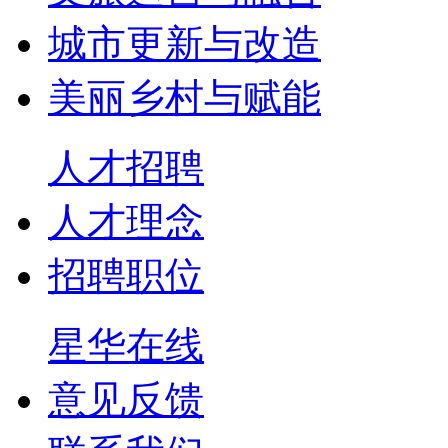
城市更新与改造
美丽乡村与赋能
人才招聘
人才理念
招聘职位
星华在线
意见反馈