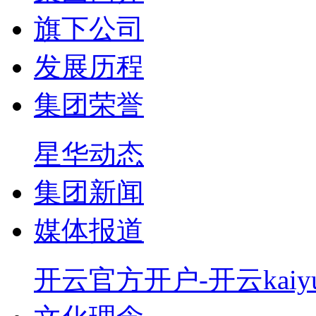
旗下公司
发展历程
集团荣誉
星华动态
集团新闻
媒体报道
开云官方开户-开云kai