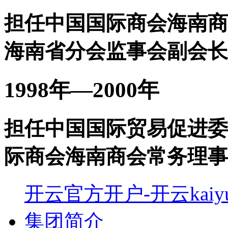
担任中国国际商会海南商
海南省分会监事会副会长
1998年—2000年
担任中国国际贸易促进委
际商会海南商会常务理事
开云官方开户-开云kai
集团简介