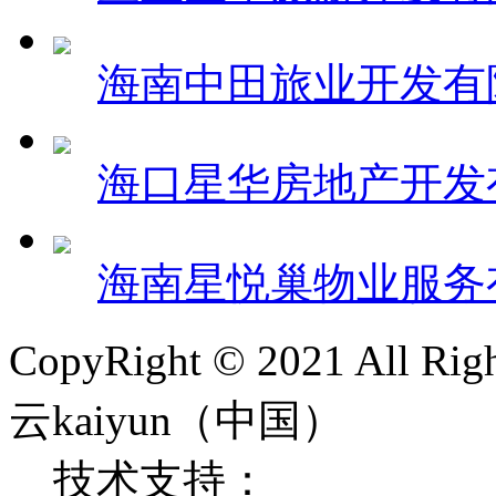
海南中田旅业开发有
海口星华房地产开发
海南星悦巢物业服务
CopyRight © 2021 All
云kaiyun（中国）
技术支持：