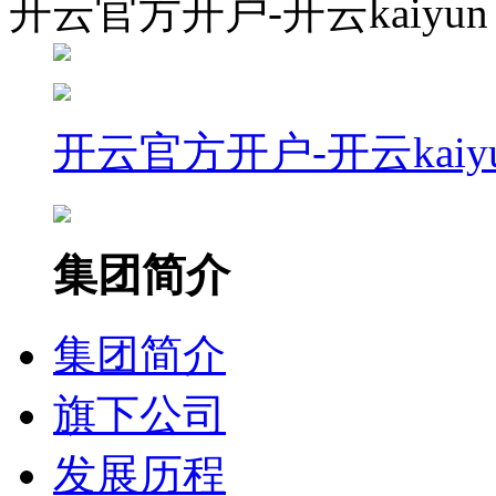
开云官方开户-开云kaiyu
开云官方开户-开云kai
集团简介
集团简介
旗下公司
发展历程