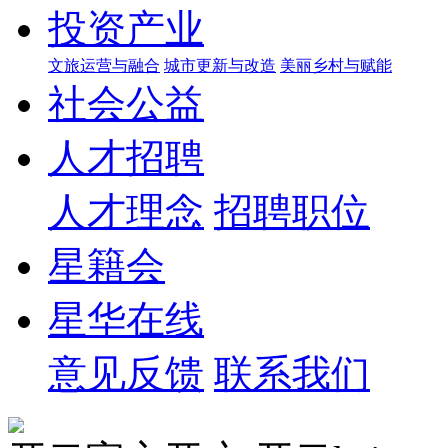
投资产业
文旅运营与融合
城市更新与改造
美丽乡村与赋能
社会公益
人才招聘
人才理念
招聘职位
星籍会
星华在线
意见反馈
联系我们