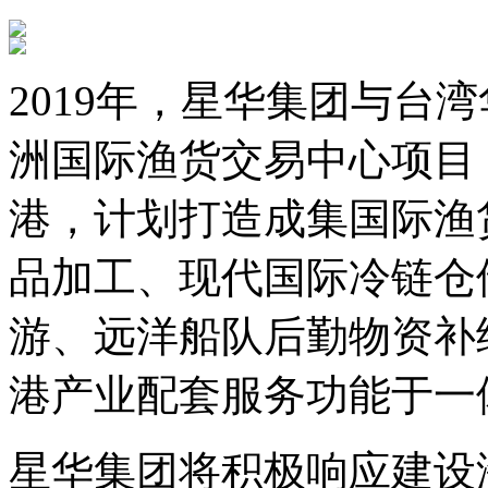
2019年，星华集团与台
洲国际渔货交易中心项目
港，计划打造成集国际渔
品加工、现代国际冷链仓
游、远洋船队后勤物资补
港产业配套服务功能于一
星华集团将积极响应建设