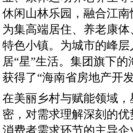
休闲山林乐园，融合江南
为集高端居住、养老康体
特色小镇。为城市的峰层
居“星”生活。集团旗下
获得了“海南省房地产开发
在美丽乡村与赋能领域，
密，对需求理解深刻的优
消费者需求环节的主导企