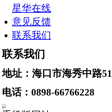
星华在线
意见反馈
联系我们
联系我们
地址：海口市海秀中路51
电话：0898-66766228