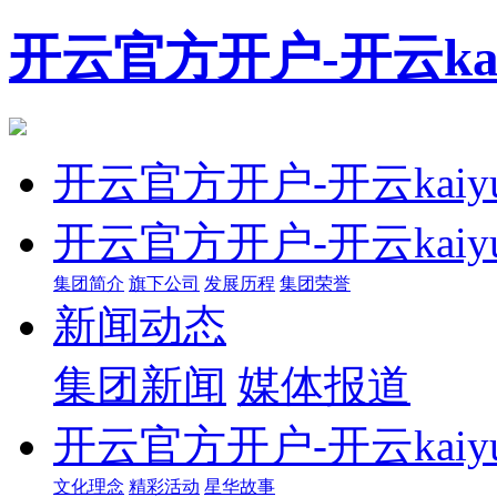
开云官方开户-开云ka
开云官方开户-开云kai
开云官方开户-开云kai
集团简介
旗下公司
发展历程
集团荣誉
新闻动态
集团新闻
媒体报道
开云官方开户-开云kai
文化理念
精彩活动
星华故事