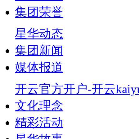
集团荣誉
星华动态
集团新闻
媒体报道
开云官方开户-开云kai
文化理念
精彩活动