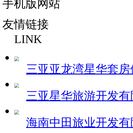
手机版网站
友情链接
LINK
三亚亚龙湾星华套房
三亚星华旅游开发有
海南中田旅业开发有