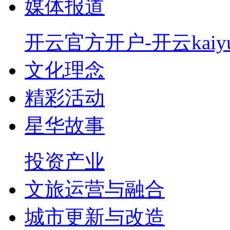
媒体报道
开云官方开户-开云kai
文化理念
精彩活动
星华故事
投资产业
文旅运营与融合
城市更新与改造