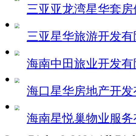
三亚亚龙湾星华套房
三亚星华旅游开发有
海南中田旅业开发有
海口星华房地产开发
海南星悦巢物业服务