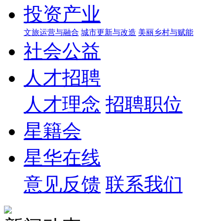
投资产业
文旅运营与融合
城市更新与改造
美丽乡村与赋能
社会公益
人才招聘
人才理念
招聘职位
星籍会
星华在线
意见反馈
联系我们