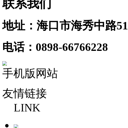
联系我们
地址：海口市海秀中路51
电话：0898-66766228
手机版网站
友情链接
LINK