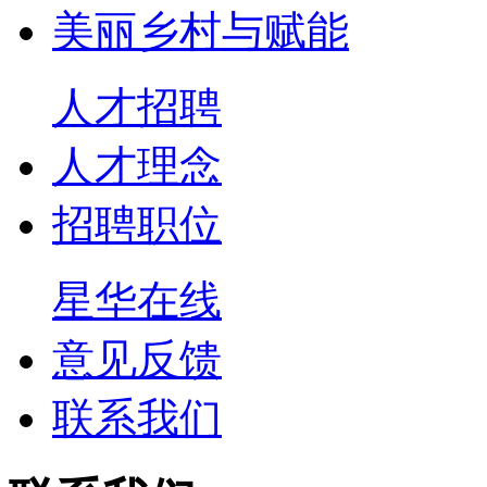
美丽乡村与赋能
人才招聘
人才理念
招聘职位
星华在线
意见反馈
联系我们