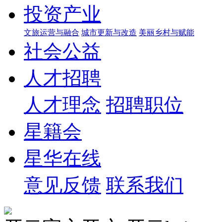
投资产业
文旅运营与融合
城市更新与改造
美丽乡村与赋能
社会公益
人才招聘
人才理念
招聘职位
星籍会
星华在线
意见反馈
联系我们