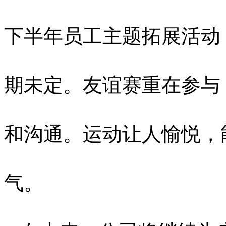
下半年员工主题拓展活动
期未定。友谊赛重在参与
和沟通。运动让人愉悦，
气。