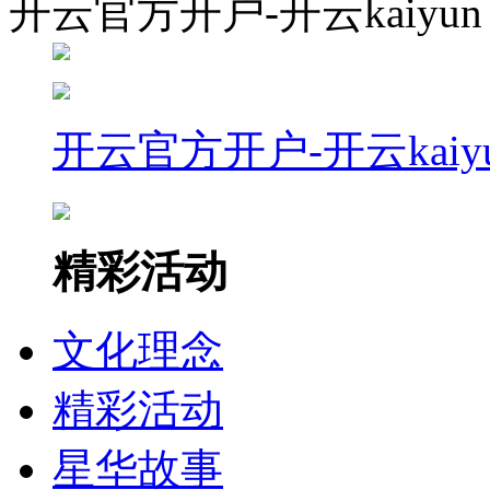
开云官方开户-开云kaiyu
开云官方开户-开云kai
精彩活动
文化理念
精彩活动
星华故事