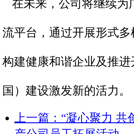
在未来，公司将继续为
流平台，通过开展形式多
构建健康和谐企业及推进开云
国）建设激发新的活力。
上一篇：“凝心聚力 共创
产公司员工拓展活动