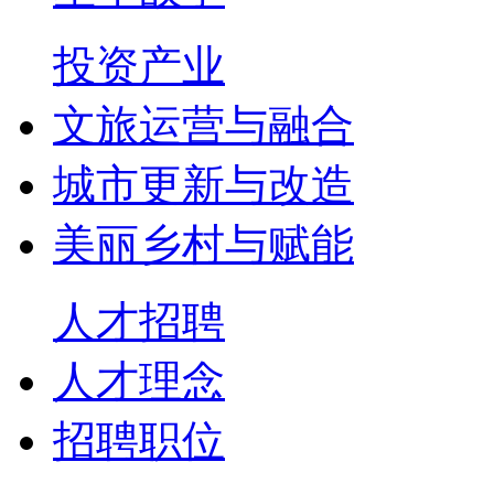
投资产业
文旅运营与融合
城市更新与改造
美丽乡村与赋能
人才招聘
人才理念
招聘职位