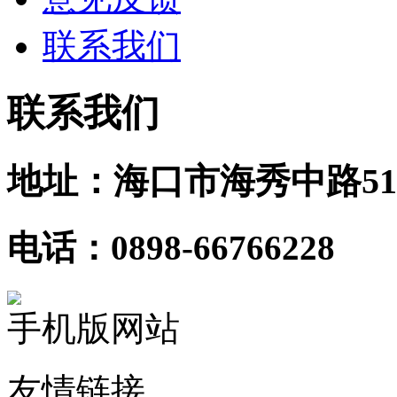
联系我们
联系我们
地址：海口市海秀中路51
电话：0898-66766228
手机版网站
友情链接