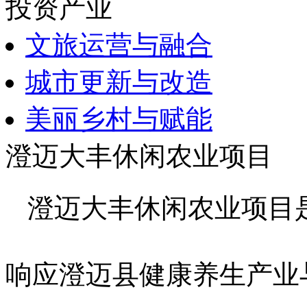
投资产业
文旅运营与融合
城市更新与改造
美丽乡村与赋能
澄迈大丰休闲农业项目
澄迈大丰休闲农业项目
响应澄迈县健康养生产业