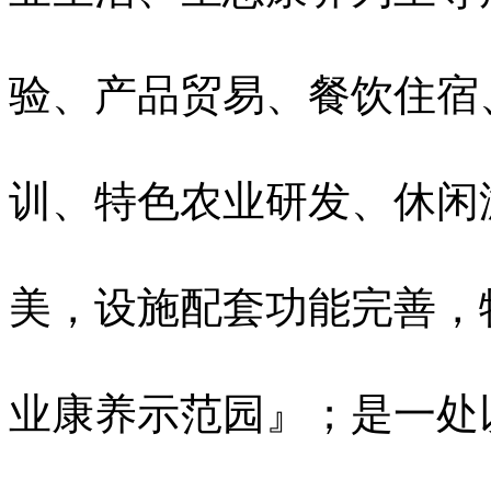
验、产品贸易、餐饮住宿
训、特色农业研发、休闲
美，设施配套功能完善，
业康养示范园』；是一处