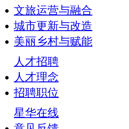
文旅运营与融合
城市更新与改造
美丽乡村与赋能
人才招聘
人才理念
招聘职位
星华在线
意见反馈