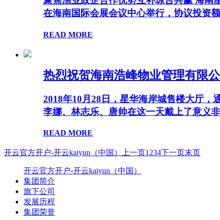
聚焦渔业政企合作优势互补琼台共赢 海南星
在海南国际会展会议中心举行，协议投资额达436
READ MORE
热烈祝贺海南浩峰物业管理有限公
2018年10月28日，星华海岸城售楼大
李娜、林志乐、唐帅在这一天戴上了意义非凡
READ MORE
开云官方开户-开云kaiyun（中国）
上一页
1
2
3
4
下一页
末页
开云官方开户-开云kaiyun（中国）
集团简介
旗下公司
发展历程
集团荣誉