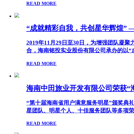
READ MORE
“成就精彩自我，共创星华辉煌” 
2019年11月29日至30日，为增强团
合，海南铭投实业股份有限公司承办的以“成
READ MORE
海南中田旅业开发有限公司荣获“
“第十届海南省用户满意服务明星”颁奖典
星团队、明星个人、十佳服务团队等多项荣誉
READ MORE