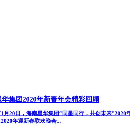
星华集团2020年新春年会精彩回顾
年1月20日，海南星华集团“同星同行，共创未来”20
020年迎新春联欢晚会...