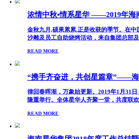
浓情中秋•情系星华 ——2019
金秋九月,硕果累累,正是收获的季节。在中国
沙雕及员工自助烧烤活动，来自集团总部及各分
READ MORE
“携手齐奋进，共创星篇章”——海
律回春晖渐，万象始更新。2019年1月3
隆重举行。全体星华人齐聚一堂，共度联欢。
READ MORE
海南星华集团2018年度工作总结