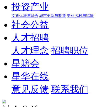
投资产业
文旅运营与融合
城市更新与改造
美丽乡村与赋能
社会公益
人才招聘
人才理念
招聘职位
星籍会
星华在线
意见反馈
联系我们