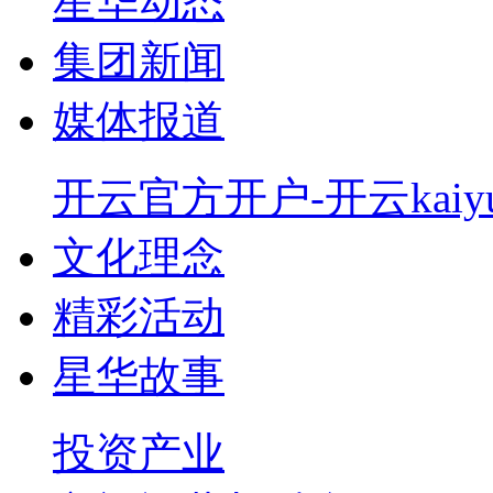
星华动态
集团新闻
媒体报道
开云官方开户-开云kai
文化理念
精彩活动
星华故事
投资产业