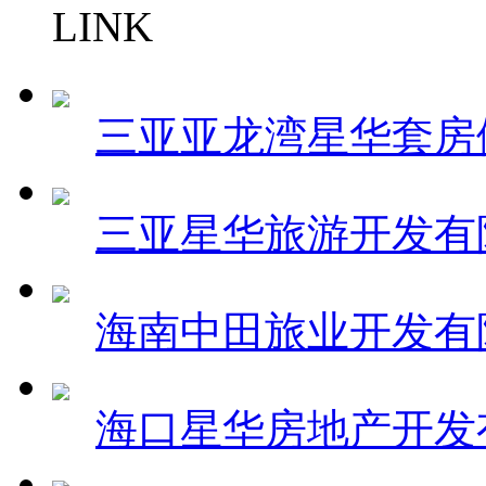
LINK
三亚亚龙湾星华套房
三亚星华旅游开发有
海南中田旅业开发有
海口星华房地产开发