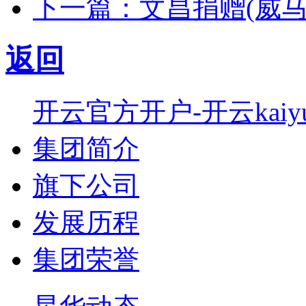
下一篇：文昌捐赠(威马
返回
开云官方开户-开云kai
集团简介
旗下公司
发展历程
集团荣誉